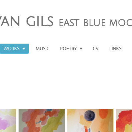
van gils
east blue mo
WORKS
MUSIC
POETRY
CV
LINKS