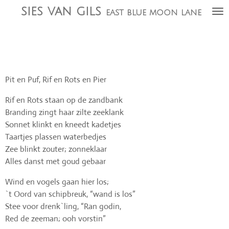
sies
van gils
Ga
east blue moon lane
direct
naar
de
hoofdinhoud
Pit en Puf, Rif en Rots en Pier
Rif en Rots staan op de zandbank
Branding zingt haar zilte zeeklank
Sonnet klinkt en kneedt kadetjes
Taartjes plassen waterbedjes
Zee blinkt zouter; zonneklaar
Alles danst met goud gebaar
Wind en vogels gaan hier los;
`t Oord van schipbreuk, “wand is los”
Stee voor drenk`ling, “Ran godin,
Red de zeeman; ooh vorstin”